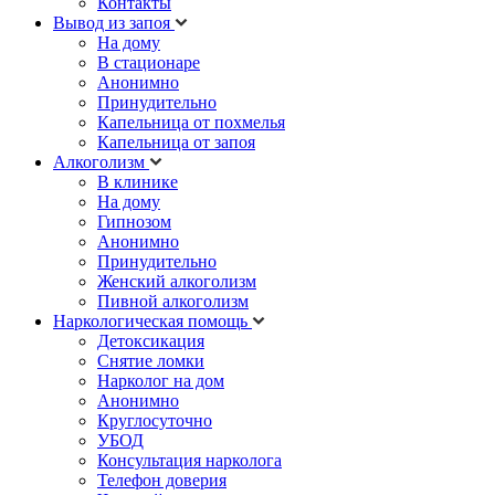
Контакты
Вывод из запоя
На дому
В стационаре
Анонимно
Принудительно
Капельница от похмелья
Капельница от запоя
Алкоголизм
В клинике
На дому
Гипнозом
Анонимно
Принудительно
Женский алкоголизм
Пивной алкоголизм
Наркологическая помощь
Детоксикация
Снятие ломки
Нарколог на дом
Анонимно
Круглосуточно
УБОД
Консультация нарколога
Телефон доверия