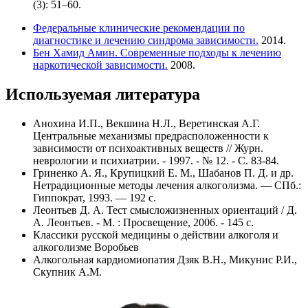
(3): 51–60.
Федеральные клинические рекомендации по
диагностике и лечению синдрома зависимости.
2014.
Бен Хамид Амин. Современные подходы к лечению
наркотической зависимости.
2008.
Используемая литература
Анохина И.П., Векшина Н.Л., Веретинская А.Г.
Центральные механизмы предрасположенности к
зависимости от психоактивных веществ // Журн.
неврологии и психиатрии. - 1997. - № 12. - C. 83-84.
Гриненко А. Я., Крупицкий Е. М., Шабанов П. Д. и др.
Нетрадиционные методы лечения алкоголизма. — СПб.:
Гиппократ, 1993. — 192 с.
Леонтьев Д. А. Тест смысложизненных ориентаций / Д.
А. Леонтьев. - М. : Просвещение, 2006. - 145 с.
Классики русской медицины о действии алкоголя и
алкоголизме Воробьев
Алкогольная кардиомиопатия Дзяк В.Н., Микунис Р.И.,
Скупник А.М.