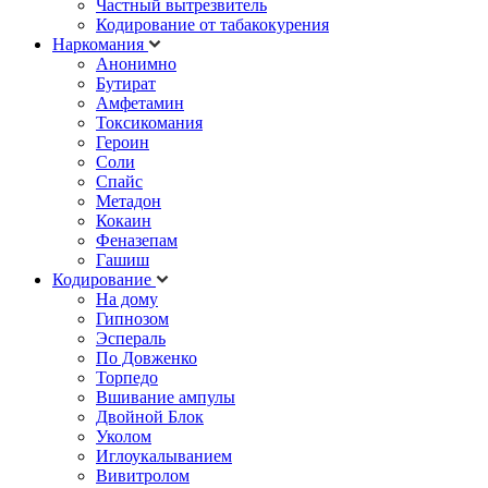
Частный вытрезвитель
Кодирование от табакокурения
Наркомания
Анонимно
Бутират
Амфетамин
Токсикомания
Героин
Соли
Спайс
Метадон
Кокаин
Феназепам
Гашиш
Кодирование
На дому
Гипнозом
Эспераль
По Довженко
Торпедо
Вшивание ампулы
Двойной Блок
Уколом
Иглоукалыванием
Вивитролом