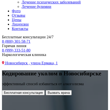
Лечение психических заболеваний
Лечение булимии
Фото
Отзывы
Цены
Лицензии
Контакты
Бесплатные консультации 24/7
8 (800) 301-58-71
Горячая линия
8 (999) 333-51-80
Наркологическая клиника
Новосибирск , улица Ермака, 1
Кодирование уколом в Новосибирске
эффективный способ избавиться от алкоголизма
Бесплатная консультация
Вызвать врача