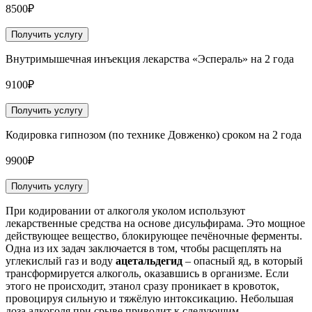
8500₽
Получить услугу
Внутримышечная инъекция лекарства «Эспераль» на 2 года
9100₽
Получить услугу
Кодировка гипнозом (по технике Довженко) сроком на 2 года
9900₽
Получить услугу
При кодировании от алкоголя уколом используют
лекарственные средства на основе дисульфирама. Это мощное
действующее вещество, блокирующее печёночные ферменты.
Одна из их задач заключается в том, чтобы расщеплять на
углекислый газ и воду
ацетальдегид
– опасный яд, в который
трансформируется алкоголь, оказавшись в организме. Если
этого не происходит, этанол сразу проникает в кровоток,
провоцируя сильную и тяжёлую интоксикацию. Небольшая
доза алкоголя при срыве приводит к следующим