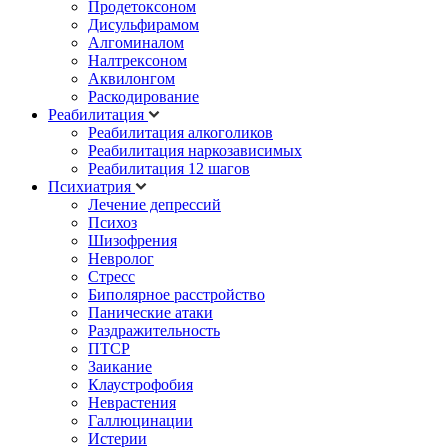
Продетоксоном
Дисульфирамом
Алгоминалом
Налтрексоном
Аквилонгом
Раскодирование
Реабилитация
Реабилитация алкоголиков
Реабилитация наркозависимых
Реабилитация 12 шагов
Психиатрия
Лечение депрессий
Психоз
Шизофрения
Невролог
Стресс
Биполярное расстройство
Панические атаки
Раздражительность
ПТСР
Заикание
Клаустрофобия
Неврастения
Галлюцинации
Истерии