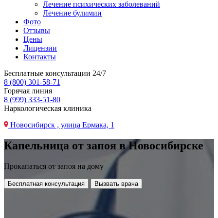
Лечение психических заболеваний
Лечение булимии
Фото
Отзывы
Цены
Лицензии
Контакты
Бесплатные консультации 24/7
8 (800) 301-58-71
Горячая линия
8 (999) 333-51-80
Наркологическая клиника
Новосибирск , улица Ермака, 1
Капельница от запоя в Новосибирске
Прокапаться от запоя на дому
Бесплатная консультация
Вызвать врача