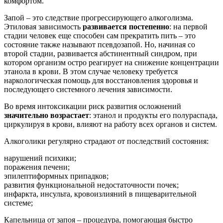
комфортом.
Запой – это следствие прогрессирующего алкоголизма.
Этиловая зависимость
развивается постепенно
: на первой
стадии человек еще способен сам прекратить пить – это
состояние также называют псевдозапой. Но, начиная со
второй стадии, развивается абстинентный синдром, при
котором организм остро реагирует на снижение концентрации
этанола в крови. В этом случае человеку требуется
наркологическая помощь для восстановления здоровья и
последующего системного лечения зависимости.
Во время интоксикации риск развития осложнений
значительно возрастает
: этанол и продукты его полураспада,
циркулируя в крови, влияют на работу всех органов и систем.
Алкоголики регулярно страдают от последствий состояния:
нарушений психики;
поражения печени;
эпилептиформных припадков;
развития функциональной недостаточности почек;
инфаркта, инсульта, кровоизлияний в пищеварительной
системе;
Капельница от запоя – процедура, помогающая быстро