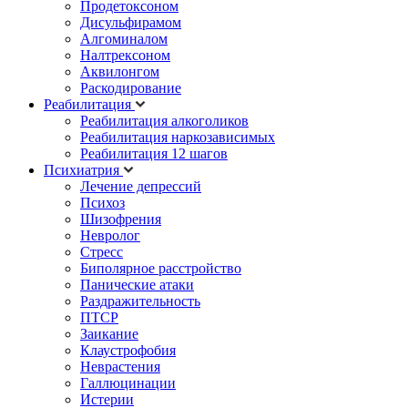
Продетоксоном
Дисульфирамом
Алгоминалом
Налтрексоном
Аквилонгом
Раскодирование
Реабилитация
Реабилитация алкоголиков
Реабилитация наркозависимых
Реабилитация 12 шагов
Психиатрия
Лечение депрессий
Психоз
Шизофрения
Невролог
Стресс
Биполярное расстройство
Панические атаки
Раздражительность
ПТСР
Заикание
Клаустрофобия
Неврастения
Галлюцинации
Истерии