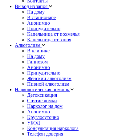
Контакты
Вывод из запоя
На дому
В стационаре
Анонимно
Принудительно
Капельница от похмелья
Капельница от запоя
Алкоголизм
В клинике
На дому
Гипнозом
Анонимно
Принудительно
Женский алкоголизм
Пивной алкоголизм
Наркологическая помощь
Детоксикация
Снятие ломки
Нарколог на дом
Анонимно
Круглосуточно
УБОД
Консультация нарколога
Телефон доверия