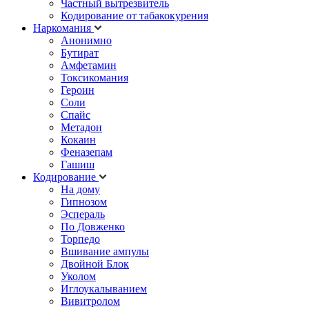
Частный вытрезвитель
Кодирование от табакокурения
Наркомания
Анонимно
Бутират
Амфетамин
Токсикомания
Героин
Соли
Спайс
Метадон
Кокаин
Феназепам
Гашиш
Кодирование
На дому
Гипнозом
Эспераль
По Довженко
Торпедо
Вшивание ампулы
Двойной Блок
Уколом
Иглоукалыванием
Вивитролом