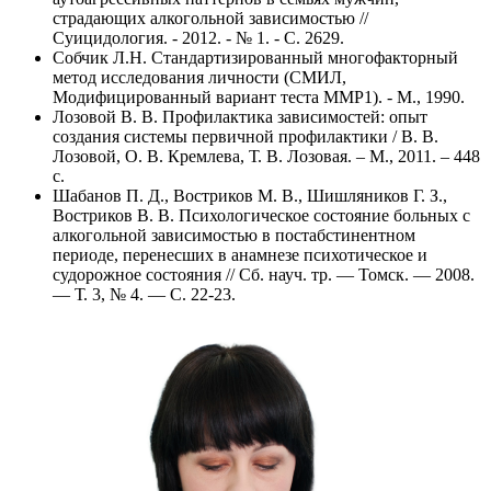
страдающих алкогольной зависимостью //
Суицидология. - 2012. - № 1. - С. 2629.
Собчик Л.Н. Стандартизированный многофакторный
метод исследования личности (СМИЛ,
Модифицированный вариант теста ММР1). - М., 1990.
Лозовой В. В. Профилактика зависимостей: опыт
создания системы первичной профилактики / В. В.
Лозовой, О. В. Кремлева, Т. В. Лозовая. – М., 2011. – 448
с.
Шабанов П. Д., Востриков М. В., Шишляников Г. З.,
Востриков В. В. Психологическое состояние больных с
алкогольной зависимостью в постабстинентном
периоде, перенесших в анамнезе психотическое и
судорожное состояния // Сб. науч. тр. — Томск. — 2008.
— Т. 3, № 4. — С. 22-23.