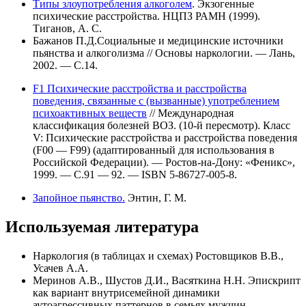
Типы злоупотребления алкоголем
. Экзогенные
психические расстройства. НЦПЗ РАМН (1999).
Тиганов, А. С.
Бажанов П.Д.Социальные и медицинские источники
пьянства и алкоголизма // Основы наркологии. — Лань,
2002. — С.14.
F1 Психические расстройства и расстройства
поведения, связанные с (вызванные) употреблением
психоактивных веществ
// Международная
классификация болезней ВОЗ. (10-й пересмотр). Класс
V: Психические расстройства и расстройства поведения
(F00 — F99) (адаптированный для использования в
Российской Федерации). — Ростов-на-Дону: «Феникс»,
1999. — С.91 — 92. — ISBN 5-86727-005-8.
Запойное пьянство.
Энтин, Г. М.
Используемая литература
Наркология (в таблицах и схемах) Ростовщиков В.В.,
Усачев А.А.
Меринов А.В., Шустов Д.И., Васяткина Н.Н. Эпискрипт
как вариант внутрисемейной динамики
аутоагрессивных паттернов в семьях мужчин,