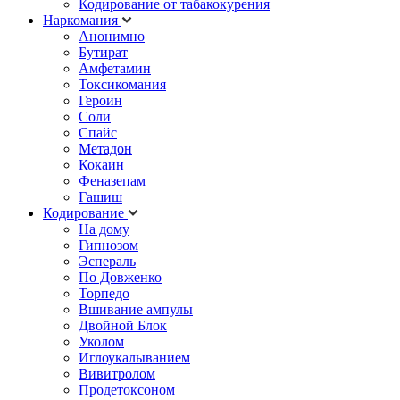
Кодирование от табакокурения
Наркомания
Анонимно
Бутират
Амфетамин
Токсикомания
Героин
Соли
Спайс
Метадон
Кокаин
Феназепам
Гашиш
Кодирование
На дому
Гипнозом
Эспераль
По Довженко
Торпедо
Вшивание ампулы
Двойной Блок
Уколом
Иглоукалыванием
Вивитролом
Продетоксоном