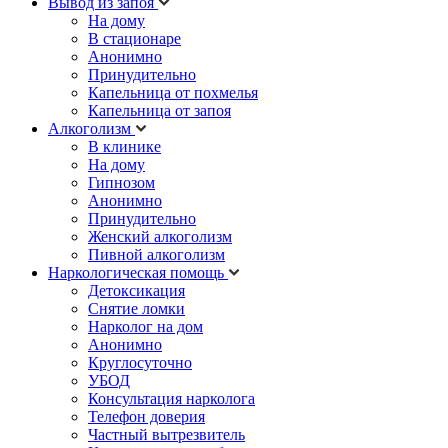
Вывод из запоя
На дому
В стационаре
Анонимно
Принудительно
Капельница от похмелья
Капельница от запоя
Алкоголизм
В клинике
На дому
Гипнозом
Анонимно
Принудительно
Женский алкоголизм
Пивной алкоголизм
Наркологическая помощь
Детоксикация
Снятие ломки
Нарколог на дом
Анонимно
Круглосуточно
УБОД
Консультация нарколога
Телефон доверия
Частный вытрезвитель