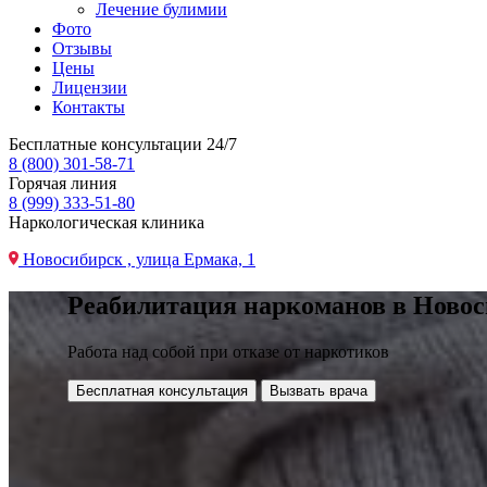
Лечение булимии
Фото
Отзывы
Цены
Лицензии
Контакты
Бесплатные консультации 24/7
8 (800) 301-58-71
Горячая линия
8 (999) 333-51-80
Наркологическая клиника
Новосибирск , улица Ермака, 1
Реабилитация наркоманов в Новос
Работа над собой при отказе от наркотиков
Бесплатная консультация
Вызвать врача