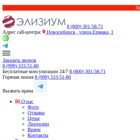
Зв
8 (800) 301-58-71
Адрес сall-центра:
Новосибирск , улица Ермака, 1
Заказать звонок
8 (999) 333-51-80
Бесплатные консультации 24/7
8 (800) 301-58-71
Горячая линия
8 (999) 333-51-80
Вызвать врача
О нас
Фото
Отзывы
Цены
Лицензии
Врачи
Контакты