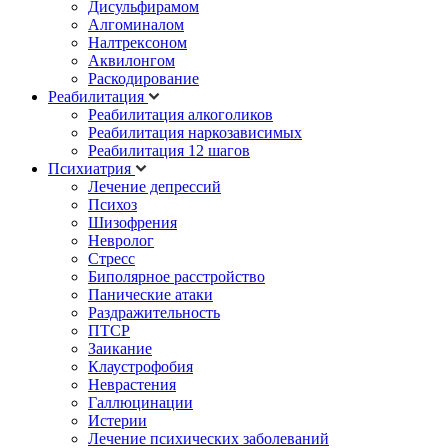
Дисульфирамом
Алгоминалом
Налтрексоном
Аквилонгом
Раскодирование
Реабилитация
Реабилитация алкоголиков
Реабилитация наркозависимых
Реабилитация 12 шагов
Психиатрия
Лечение депрессий
Психоз
Шизофрения
Невролог
Стресс
Биполярное расстройство
Панические атаки
Раздражительность
ПТСР
Заикание
Клаустрофобия
Неврастения
Галлюцинации
Истерии
Лечение психических заболеваний