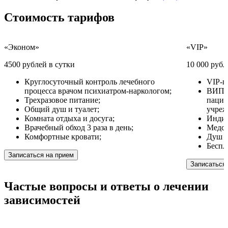
Стоимость
тарифов
«Эконом»
«VIP»
4500 рублей в сутки
10 000 рубл
Круглосуточный контроль лечебного
VIP-п
процесса врачом психиатром-наркологом;
ВИП у
Трехразовое питание;
пацие
Общий душ и туалет;
учреж
Комната отдыха и досуга;
Индив
Врачебный обход 3 раза в день;
Медсе
Комфортные кровати;
Душ и
Беспл
Записаться на прием
Записаться
Частые вопросы
и ответы
о лечении
зависимостей
Как вылечить алкоголизм?