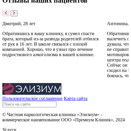
Отзывы
наших пациентов
Дмитрий, 28 лет
Антонина, 
Обратившись в вашу клинику, я сумел спасти
Обратившис
брата, который из-за развода родителей отбился
вылечить от
от рук в 16 лет. В школе связался с плохой
думала, что
компанией. Хорошо, что я узнал про лечение
не справить
подросткового алкоголизма в вашей клинике.
мотивирова
центра подс
Сейчас он з
сходил на т
боялась, чт
Пользовательское соглашение
Карта сайта
© Частная наркологическая клиника «Элизиум» -
коммерческое наименование ООО «Премиум Клиник», 2024
Услуги