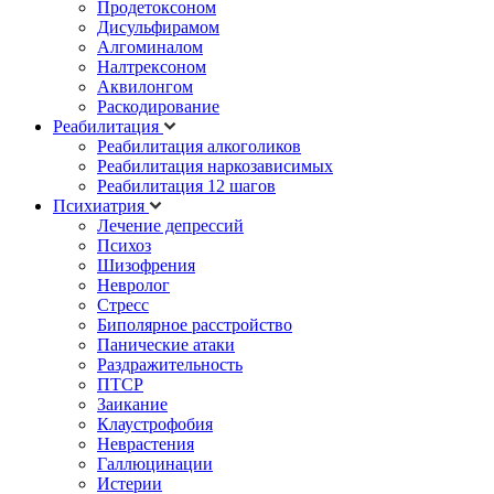
Продетоксоном
Дисульфирамом
Алгоминалом
Налтрексоном
Аквилонгом
Раскодирование
Реабилитация
Реабилитация алкоголиков
Реабилитация наркозависимых
Реабилитация 12 шагов
Психиатрия
Лечение депрессий
Психоз
Шизофрения
Невролог
Стресс
Биполярное расстройство
Панические атаки
Раздражительность
ПТСР
Заикание
Клаустрофобия
Неврастения
Галлюцинации
Истерии