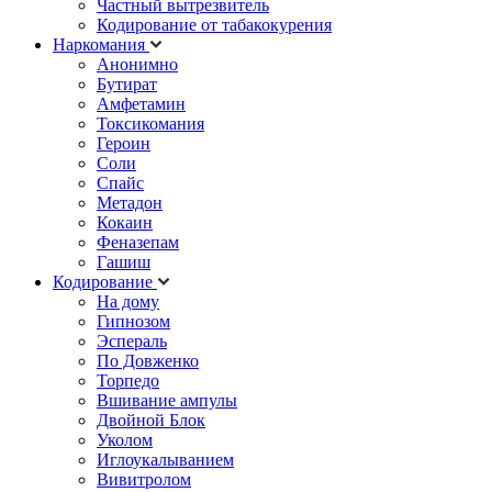
Частный вытрезвитель
Кодирование от табакокурения
Наркомания
Анонимно
Бутират
Амфетамин
Токсикомания
Героин
Соли
Спайс
Метадон
Кокаин
Феназепам
Гашиш
Кодирование
На дому
Гипнозом
Эспераль
По Довженко
Торпедо
Вшивание ампулы
Двойной Блок
Уколом
Иглоукалыванием
Вивитролом