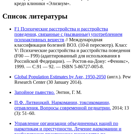
кредо клиники «Элизиум».
Список литературы
F1 Психические расстройства и расстройства
поведения, связанные с (вызванные) употреблением
психоактивных веществ
// Международная
классификация болезней ВОЗ. (10-й пересмотр). Класс
V: Психические расстройства и расстройства поведения
(F00 — F99) (адаптированный для использования в
Российской Федерации). — Ростов-на-Дону: «Феникс»,
1999. — С.91 — 92. — ISBN 5-86727-005-8.
Global Population Estimates by Age, 1950-2050
(англ.). Pew
Research Center (30 January 2014).
Запойное пьянство.
Энтин, Г. М.
П.Ф. Литвицкий. Наркомании, токсикомании,
отравления. Вопросы современной педиатрии.
2014; 13
(3): 51–60.
Управление организации объединенных наций по
наркотикам и преступности. Лечение наркомании и