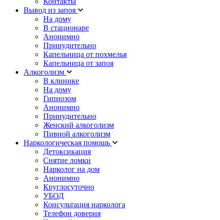
Контакты
Вывод из запоя
На дому
В стационаре
Анонимно
Принудительно
Капельница от похмелья
Капельница от запоя
Алкоголизм
В клинике
На дому
Гипнозом
Анонимно
Принудительно
Женский алкоголизм
Пивной алкоголизм
Наркологическая помощь
Детоксикация
Снятие ломки
Нарколог на дом
Анонимно
Круглосуточно
УБОД
Консультация нарколога
Телефон доверия