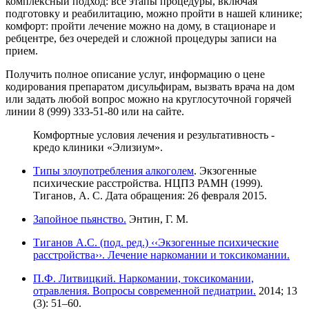
комплексный подход: все этапы процедуры, включая
подготовку и реабилитацию, можно пройти в нашей клинике;
комфорт: пройти лечение можно на дому, в стационаре и
ребцентре, без очередей и сложной процедуры записи на
прием.
Получить полное описание услуг, информацию о цене
кодирования препаратом дисульфирам, вызвать врача на дом
или задать любой вопрос можно на круглосуточной горячей
линии 8 (999) 333-51-80 или на сайте.
Комфортные условия лечения и результативность -
кредо клиники «Элизиум».
Типы злоупотребления алкоголем
. Экзогенные
психические расстройства. НЦПЗ РАМН (1999).
Тиганов, А. С. Дата обращения: 26 февраля 2015.
Запойное пьянство.
Энтин, Г. М.
Тиганов А.С. (под. ред.) ‹‹Экзогенные психические
расстройства››. Лечение наркомании и токсикомании.
П.Ф. Литвицкий. Наркомании, токсикомании,
отравления. Вопросы современной педиатрии.
2014; 13
(3): 51–60.