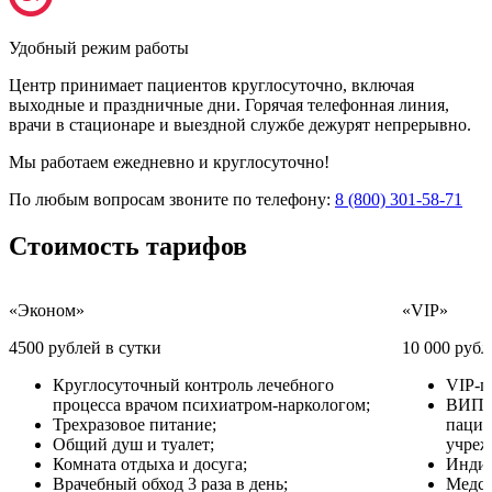
Удобный режим работы
Центр принимает пациентов круглосуточно, включая
выходные и праздничные дни. Горячая телефонная линия,
врачи в стационаре и выездной службе дежурят непрерывно.
Мы работаем ежедневно и круглосуточно!
По любым вопросам звоните по телефону:
8 (800) 301-58-71
Стоимость
тарифов
«Эконом»
«VIP»
4500 рублей в сутки
10 000 рубл
Круглосуточный контроль лечебного
VIP-п
процесса врачом психиатром-наркологом;
ВИП у
Трехразовое питание;
пацие
Общий душ и туалет;
учреж
Комната отдыха и досуга;
Индив
Врачебный обход 3 раза в день;
Медсе