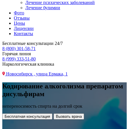
Лечение психических заболеваний
Лечение булимии
Фото
Отзывы
Цены
Лицензии
Контакты
Бесплатные консультации 24/7
8 (800) 301-58-71
Горячая линия
8 (999) 333-51-80
Наркологическая клиника
Новосибирск , улица Ермака, 1
Кодирование алкоголизма препаратом
дисульфирам
непереносимость спирта на долгий срок
Бесплатная консультация
Вызвать врача