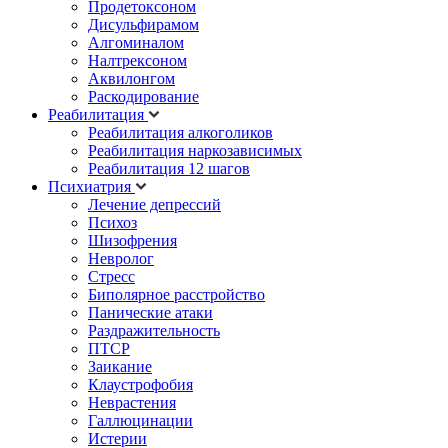
Продетоксоном
Дисульфирамом
Алгоминалом
Налтрексоном
Аквилонгом
Раскодирование
Реабилитация
Реабилитация алкоголиков
Реабилитация наркозависимых
Реабилитация 12 шагов
Психиатрия
Лечение депрессий
Психоз
Шизофрения
Невролог
Стресс
Биполярное расстройство
Панические атаки
Раздражительность
ПТСР
Заикание
Клаустрофобия
Неврастения
Галлюцинации
Истерии