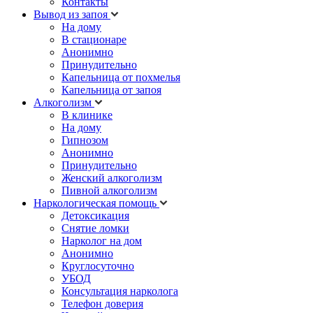
Контакты
Вывод из запоя
На дому
В стационаре
Анонимно
Принудительно
Капельница от похмелья
Капельница от запоя
Алкоголизм
В клинике
На дому
Гипнозом
Анонимно
Принудительно
Женский алкоголизм
Пивной алкоголизм
Наркологическая помощь
Детоксикация
Снятие ломки
Нарколог на дом
Анонимно
Круглосуточно
УБОД
Консультация нарколога
Телефон доверия