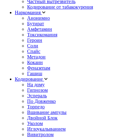
Частный вытрезвитель
Кодирование от табакокурения
Наркомания
Анонимно
Бутират
Амфетамин
Токсикомания
Героин
Соли
Спайс
Метадон
Кокаин
Феназепам
Гашиш
Кодирование
На дому
Гипнозом
Эспераль
По Довженко
Торпедо
Вшивание ампулы
Двойной Блок
Уколом
Иглоукалыванием
Вивитролом