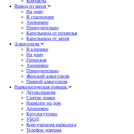
Контакты
Вывод из запоя
На дому
В стационаре
Анонимно
Принудительно
Капельница от похмелья
Капельница от запоя
Алкоголизм
В клинике
На дому
Гипнозом
Анонимно
Принудительно
Женский алкоголизм
Пивной алкоголизм
Наркологическая помощь
Детоксикация
Снятие ломки
Нарколог на дом
Анонимно
Круглосуточно
УБОД
Консультация нарколога
Телефон доверия