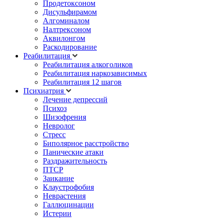
Продетоксоном
Дисульфирамом
Алгоминалом
Налтрексоном
Аквилонгом
Раскодирование
Реабилитация
Реабилитация алкоголиков
Реабилитация наркозависимых
Реабилитация 12 шагов
Психиатрия
Лечение депрессий
Психоз
Шизофрения
Невролог
Стресс
Биполярное расстройство
Панические атаки
Раздражительность
ПТСР
Заикание
Клаустрофобия
Неврастения
Галлюцинации
Истерии