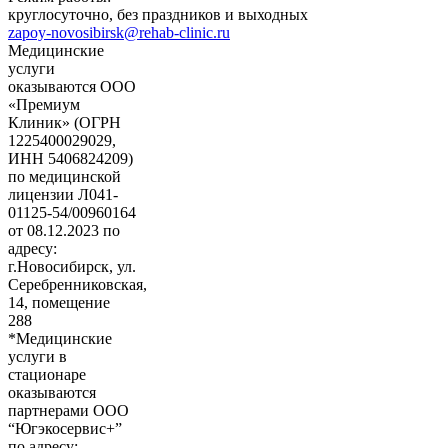
круглосуточно, без праздников и выходных
zapoy-novosibirsk@rehab-clinic.ru
Медицинские
услуги
оказываются ООО
«Премиум
Клиник» (ОГРН
1225400029029,
ИНН 5406824209)
по медицинской
лицензии Л041-
01125-54/00960164
от 08.12.2023 по
адресу:
г.Новосибирск, ул.
Серебренниковская,
14, помещение
288
*Медицинские
услуги в
стационаре
оказываются
партнерами ООО
“Югэкосервис+”
по адресу: