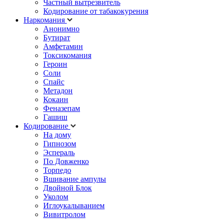
Частный вытрезвитель
Кодирование от табакокурения
Наркомания
Анонимно
Бутират
Амфетамин
Токсикомания
Героин
Соли
Спайс
Метадон
Кокаин
Феназепам
Гашиш
Кодирование
На дому
Гипнозом
Эспераль
По Довженко
Торпедо
Вшивание ампулы
Двойной Блок
Уколом
Иглоукалыванием
Вивитролом